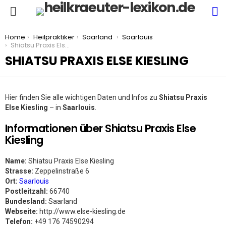
S
Menu
You are here:
Home
Heilpraktiker
Saarland
Saarlouis
Shiatsu Praxis Else Kiesling
SHIATSU PRAXIS ELSE KIESLING
Hier finden Sie alle wichtigen Daten und Infos zu
Shiatsu Praxis
Else Kiesling
– in
Saarlouis
.
Informationen über Shiatsu Praxis Else
Kiesling
Name:
Shiatsu Praxis Else Kiesling
Strasse:
Zeppelinstraße 6
Ort:
Saarlouis
Postleitzahl:
66740
Bundesland:
Saarland
Webseite:
http://www.else-kiesling.de
Telefon:
+49 176 74590294