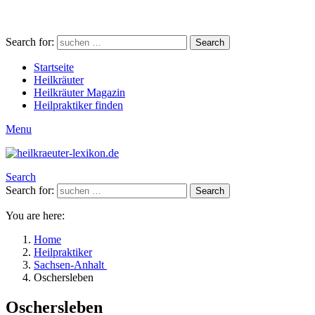
Search for:
Search
Startseite
Heilkräuter
Heilkräuter Magazin
Heilpraktiker finden
Menu
Search
Search for:
Search
You are here:
Home
Heilpraktiker
Sachsen-Anhalt
Oschersleben
Oschersleben