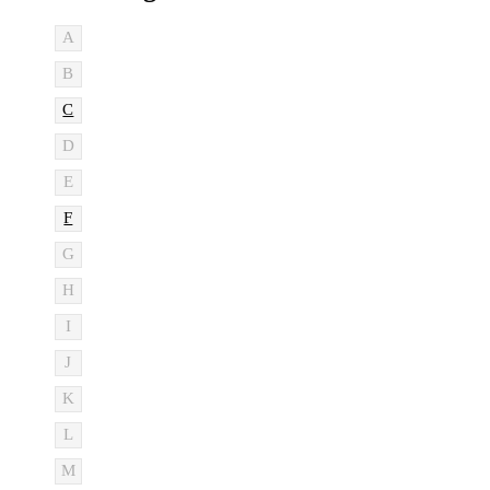
A
B
C
D
E
F
G
H
I
J
K
L
M