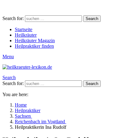
Search for:
Search
Startseite
Heilkräuter
Heilkräuter Magazin
Heilpraktiker finden
Menu
Search
Search for:
Search
You are here:
Home
Heilpraktiker
Sachsen
Reichenbach im Vogtland
Heilpraktikerin Ina Rudolf