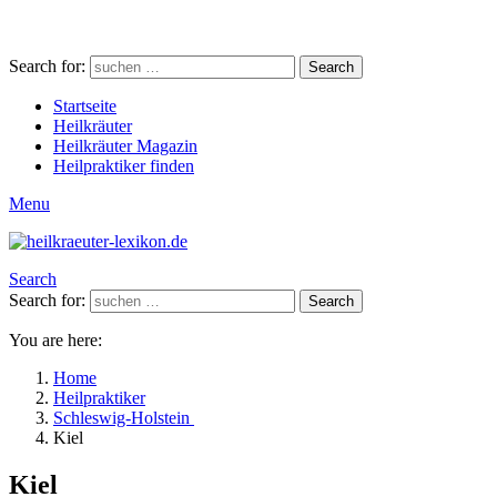
Search for:
Search
Startseite
Heilkräuter
Heilkräuter Magazin
Heilpraktiker finden
Menu
Search
Search for:
Search
You are here:
Home
Heilpraktiker
Schleswig-Holstein
Kiel
Kiel