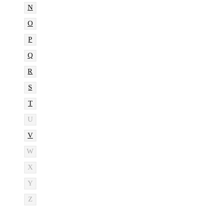
N
O
P
Q
R
S
T
U
V
W
X
Y
Z