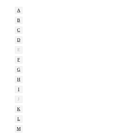
A
B
C
D
E
F
G
H
I
J
K
L
M