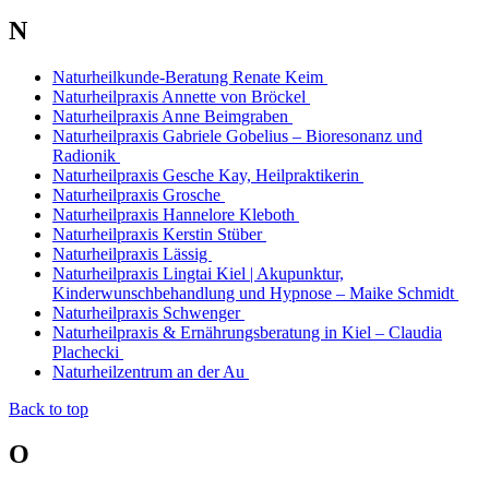
N
Naturheilkunde-Beratung Renate Keim
Naturheilpraxis Annette von Bröckel
Naturheilpraxis Anne Beimgraben
Naturheilpraxis Gabriele Gobelius – Bioresonanz und
Radionik
Naturheilpraxis Gesche Kay, Heilpraktikerin
Naturheilpraxis Grosche
Naturheilpraxis Hannelore Kleboth
Naturheilpraxis Kerstin Stüber
Naturheilpraxis Lässig
Naturheilpraxis Lingtai Kiel | Akupunktur,
Kinderwunschbehandlung und Hypnose – Maike Schmidt
Naturheilpraxis Schwenger
Naturheilpraxis & Ernährungsberatung in Kiel – Claudia
Plachecki
Naturheilzentrum an der Au
Back to top
O