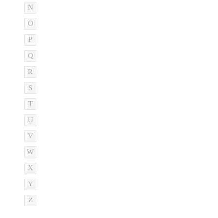
N
O
P
Q
R
S
T
U
V
W
X
Y
Z