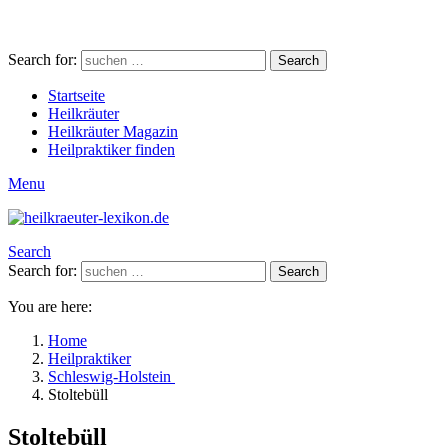
Search for:
Search
Startseite
Heilkräuter
Heilkräuter Magazin
Heilpraktiker finden
Menu
Search
Search for:
Search
You are here:
Home
Heilpraktiker
Schleswig-Holstein
Stoltebüll
Stoltebüll