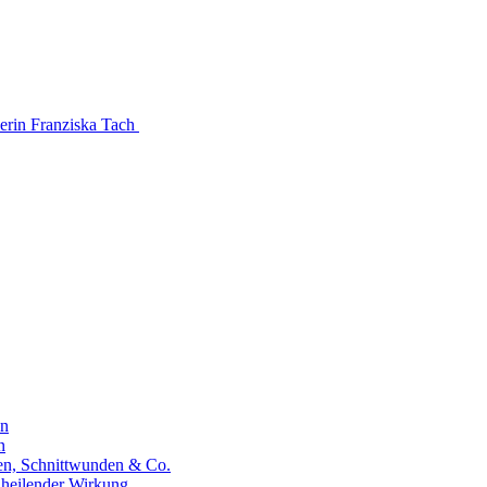
kerin Franziska Tach
en
n
hen, Schnittwunden & Co.
 heilender Wirkung