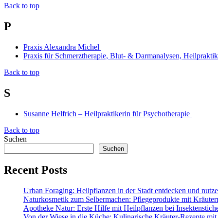
Back to top
P
Praxis Alexandra Michel
Praxis für Schmerztherapie, Blut- & Darmanalysen, Heilprakti
Back to top
S
Susanne Helfrich – Heilpraktikerin für Psychotherapie
Back to top
Suchen
Suchen
Recent Posts
Urban Foraging: Heilpflanzen in der Stadt entdecken und nutz
Naturkosmetik zum Selbermachen: Pflegeprodukte mit Kräuter
Apotheke Natur: Erste Hilfe mit Heilpflanzen bei Insektenstic
Von der Wiese in die Küche: Kulinarische Kräuter-Rezepte mit