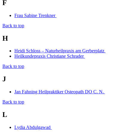
F
Frau Sabine Trenkner
Back to top
H
Heidi Schloss – Naturheilpraxis am Gerberplatz
Heilkundepraxis Christiane Schrader
Back to top
J
Jan Fahning Heilpraktiker Osteopath DO C. N.
Back to top
L
Lydia Abdulgawad