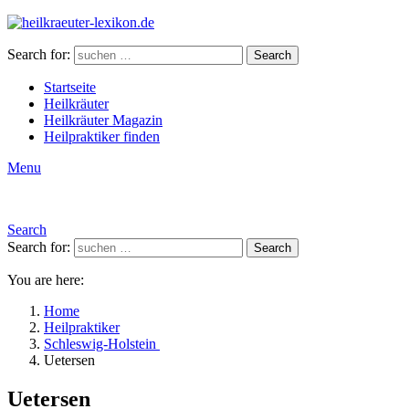
Search for:
Search
Startseite
Heilkräuter
Heilkräuter Magazin
Heilpraktiker finden
Menu
Search
Search for:
Search
You are here:
Home
Heilpraktiker
Schleswig-Holstein
Uetersen
Uetersen