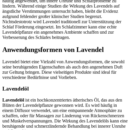
häufig angewendet, um innere Unruhe und Schlafprobleme zu
lindern. Während einige Studien die Wirkung des Lavendels auf
ängstliche Verstimmungen untersucht haben, bleibt die Evidenz
aufgrund fehlender großer klinischer Studien begrenzt.
Nichtsdestotrotz wird Lavendel traditionell zur Unterstützung der
Schlaf Förderung eingesetzt. Im Schlafzimmer kann eine echte
Lavendelpflanze ein angenehmes Ambiente schaffen und zur
Verbesserung des Schlafes beitragen.
Anwendungsformen von Lavendel
Lavendel bietet eine Vielzahl von Anwendungsformen, die sowohl
seine beruhigenden Eigenschaften als auch den angenehmen Duft
zur Geltung bringen. Diese vielseitigen Produkte sind ideal für
verschiedene Bedürfnisse und Vorlieben.
Lavendelöl
Lavendelöl
ist ein hochkonzentriertes ätherisches Öl, das aus den
Blüten der Lavendelpflanze gewonnen wird. Es wird häufig in
einem Diffusor verwendet, um eine entspannende Atmosphäre zu
schaffen, oder für Massagen zur Linderung von Rückenschmerzen
und Muskelverspannungen. Die Wirkung des Lavendelöls kann eine
beruhigende und schmerzlindernde Behandlung bei innerer Unruhe