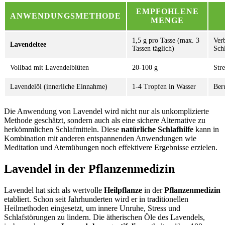
EMPFOHLENE
ANWENDUNGSMETHODE
MENGE
1,5 g pro Tasse (max. 3
Ver
Lavendeltee
Tassen täglich)
Schl
Vollbad mit Lavendelblüten
20-100 g
Str
Lavendelöl (innerliche Einnahme)
1-4 Tropfen in Wasser
Ber
Die Anwendung von Lavendel wird nicht nur als unkomplizierte
Methode geschätzt, sondern auch als eine sichere Alternative zu
herkömmlichen Schlafmitteln. Diese
natürliche Schlafhilfe
kann in
Kombination mit anderen entspannenden Anwendungen wie
Meditation und Atemübungen noch effektivere Ergebnisse erzielen.
Lavendel in der Pflanzenmedizin
Lavendel hat sich als wertvolle
Heilpflanze
in der
Pflanzenmedizin
etabliert. Schon seit Jahrhunderten wird er in traditionellen
Heilmethoden eingesetzt, um innere Unruhe, Stress und
Schlafstörungen zu lindern. Die ätherischen Öle des Lavendels,