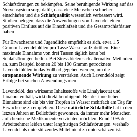
Schlafstörungen zu bekämpfen. Seine beruhigende Wirkung auf das
Nervensystem sorgt dafür, dass viele Menschen schneller
einschlafen und die
Schlafqualität
wesentlich verbessert wird.
Studien belegen, dass die Anwendungen von Lavendel einen
positiven Einfluss auf die Einschlafzeit und die Gesamtschlafdauer
haben.
Für Erwachsene und Jugendliche empfiehlt es sich, etwa 1,5
Gramm Lavendelblüten pro Tasse Wasser aufzubrühen. Eine
maximale Einnahme von drei Tassen täglich kann bei
Schlafstörungen helfen. Bei Stress bieten sich alternative Methoden
an, zum Beispiel können 20 bis 100 Gramm getrocknete
Lavendelblüten in das Vollbad gegeben werden, um die
entspannende Wirkung
zu verstärken. Auch Lavendelöl zeigt
Erfolge bei solchen Anwendungsarten.
Lavendelöl, das wirksame Inhaltsstoffe wie Linalylacetat und
Linalool enthält, wirkt direkt beruhigend. Bei der innerlichen
Einnahme sind ein bis vier Tropfen in Wasser mehrfach am Tag für
Erwachsene zu empfehlen. Diese
natürliche Schlafhilfe
hat in den
letzten Jahren an Beliebtheit gewonnen, da immer mehr Menschen
auf chemische Medikamente verzichten möchten. Rund 10% der
Arbeitnehmer leiden unter langfristigen Schlafstörungen, weshalb
Lavendel als unterstützendes Mittel nicht zu unterschätzen ist.