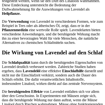
festgestellt werden, wenn sie den Duft des Linalools wahrnahmen.
Diese Entdeckung unterstreicht die Bedeutung der
Duftwahrnehmung für die Auswirkungen von Lavendel als
Heilpflanze.
Die
Verwendung
von Lavendel in verschiedenen Formen, wie zum
Beispiel in Tees oder als ätherisches Öl, zeigt, dass er in der
Pflanzenmedizin
eine wertvolle Rolle spielt. Lavendelarten bieten
verschiedene Anwendungen, und die beruhigende Wirkung macht
ihn zu einer bevorzugten Wahl für viele Menschen, die natürliche
Alternativen zu chemischen Schlafmitteln suchen.
Die Wirkung von Lavendel auf den Schlaf
Die
Schlafqualität
kann durch die beruhigenden Eigenschaften von
Lavendel deutlich verbessert werden. Zahlreiche Studien haben
ergeben, dass
Lavendelöl
eine effektive
Einschlafhilfe
darstellt und
nicht nur die Einschlafzeit verkürzt, sondern auch die Dauer des
Schlafs erhöht. Die dafür verantwortlichen Inhaltsstoffe,
insbesondere Linalool, wirken direkt auf das zentrale Nervensystem.
Die
beruhigenden Effekte
von Lavendel entfalten sich vor allem
über den Geruchssinn. In Experimenten mit Mäusen zeigte sich,
dass die beruhigende Wirkung nur dann auftrat, wenn die Mäuse
Linalool durch Riechen wahrnahmen. Mäuse ohne funktionierenden