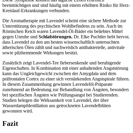
beeinträchtigen und sind häufig mit einem erhöhten Risiko für Herz-
Kreislauf-Erkrankungen verbunden.
Die Aromatherapie mit Lavendel scheint eine sichere Methode zur
Unterstützung des psychischen Wohlbefindens zu sein. Auch im
Römischen Reich waren Lavendel-Öl-Bäder ein beliebtes Mittel
gegen Unruhe und
Schlafstörungen.
Dr. Elke Puchtler hebt hervor,
dass Lavendel zu den am besten wissenschaftlich untersuchten
ätherischen Ölen zählt und nachweislich antibakterielle, antivirale
sowie pilzhemmende Wirkungen besitzt.
Zusätzlich zeigt Lavendel-Tee fiebersenkende und beruhigende
Eigenschaften. In Kombination mit einer anhaltenden Angststörung
kann das Ungleichgewicht zwischen der Amygdala und dem
präfrontalen Cortex zu einer sich verstärkenden Angstspirale führen.
In diesem Zusammenhang gewinnen Lavendelöl-Präparate
zunehmend an Bedeutung zur Behandlung von Ängsten, besonders
bei spezifischen Ängsten wie Prüfungsangst bei Studierenden.
Studien belegen die Wirksamkeit von Lavendel, der über
Wasserdampfdestillation aus getrockneten Lavendelblüten
gewonnen wird.
Fazit