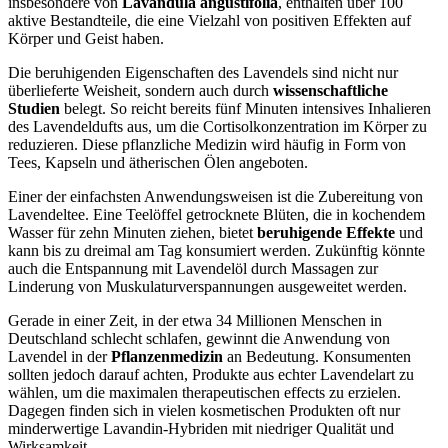
insbesondere von
Lavandula angustifolia
, enthalten über 100
aktive Bestandteile, die eine Vielzahl von positiven Effekten auf
Körper und Geist haben.
Die beruhigenden Eigenschaften des Lavendels sind nicht nur
überlieferte Weisheit, sondern auch durch
wissenschaftliche
Studien
belegt. So reicht bereits fünf Minuten intensives Inhalieren
des Lavendeldufts aus, um die Cortisolkonzentration im Körper zu
reduzieren. Diese pflanzliche Medizin wird häufig in Form von
Tees, Kapseln und ätherischen Ölen angeboten.
Einer der einfachsten Anwendungsweisen ist die Zubereitung von
Lavendeltee. Eine Teelöffel getrocknete Blüten, die in kochendem
Wasser für zehn Minuten ziehen, bietet
beruhigende Effekte
und
kann bis zu dreimal am Tag konsumiert werden. Zukünftig könnte
auch die Entspannung mit Lavendelöl durch Massagen zur
Linderung von Muskulaturverspannungen ausgeweitet werden.
Gerade in einer Zeit, in der etwa 34 Millionen Menschen in
Deutschland schlecht schlafen, gewinnt die Anwendung von
Lavendel in der
Pflanzenmedizin
an Bedeutung. Konsumenten
sollten jedoch darauf achten, Produkte aus echter Lavendelart zu
wählen, um die maximalen therapeutischen effects zu erzielen.
Dagegen finden sich in vielen kosmetischen Produkten oft nur
minderwertige Lavandin-Hybriden mit niedriger Qualität und
Wirksamkeit.