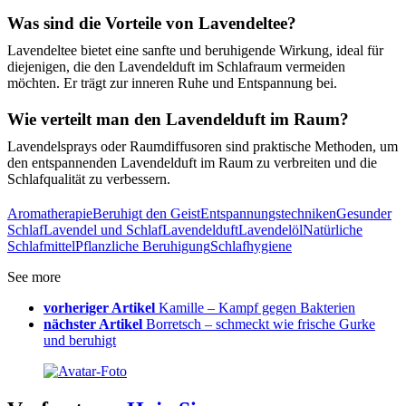
Was sind die Vorteile von Lavendeltee?
Lavendeltee bietet eine sanfte und beruhigende Wirkung, ideal für
diejenigen, die den Lavendelduft im Schlafraum vermeiden
möchten. Er trägt zur inneren Ruhe und Entspannung bei.
Wie verteilt man den Lavendelduft im Raum?
Lavendelsprays oder Raumdiffusoren sind praktische Methoden, um
den entspannenden Lavendelduft im Raum zu verbreiten und die
Schlafqualität zu verbessern.
Aromatherapie
Beruhigt den Geist
Entspannungstechniken
Gesunder
Schlaf
Lavendel und Schlaf
Lavendelduft
Lavendelöl
Natürliche
Schlafmittel
Pflanzliche Beruhigung
Schlafhygiene
See more
vorheriger Artikel
Kamille – Kampf gegen Bakterien
nächster Artikel
Borretsch – schmeckt wie frische Gurke
und beruhigt