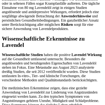
oder in seltenen Fällen sogar Krampfanfälle auftreten. Die tägliche
Einnahme von 80 mg Lavendelöl zeigt in einigen Studien
angstlösende und antidepressive Wirkungen, erfordert jedoch eine
sorgfältige abwägende Betrachtung der
Anwenderhinweise
und
persönlichen Gesundheitsbedingungen. Ein ganzheitlicher Ansatz
unter Berücksichtigung aller möglichen
Risiken
sorgt für eine
sichere Anwendung von Lavendelprodukten.
Wissenschaftliche Erkenntnisse zu
Lavendel
Wissenschaftliche Studien
haben die positive
Lavendel Wirkung
auf die Gesundheit umfassend untersucht. Besonders die
angstlösenden und beruhigenden Eigenschaften von Lavendelöl
stehen im Fokus. Eine Metastudie aus August 2023 analysierte
dreißig Studien, die seit 2012 veröffentlicht wurden. Diese Studien
umfassten In-vitro-, Tier- und klinische Forschungen, die
verschiedene Methoden und Qualitätsstandards berücksichtigten.
Die medizinischen Erkenntnisse zeigen, dass eine gezielte
Anwendung von Lavendelöl zur Linderung von Angstzuständen
eingesetzt werden kann. Zu den typischen Symptomen von
Angststörungen gehören Unruhe, Müdigkeit und Schlafprobleme.
Diese Symptome können das tägliche Leben erheblich