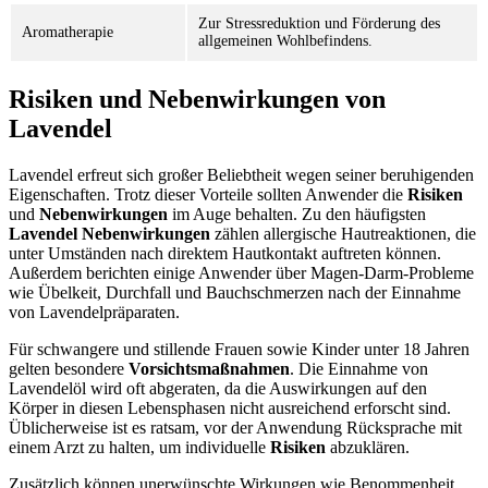
Zur Stressreduktion und Förderung des
Aromatherapie
allgemeinen Wohlbefindens.
Risiken und Nebenwirkungen von
Lavendel
Lavendel erfreut sich großer Beliebtheit wegen seiner beruhigenden
Eigenschaften. Trotz dieser Vorteile sollten Anwender die
Risiken
und
Nebenwirkungen
im Auge behalten. Zu den häufigsten
Lavendel Nebenwirkungen
zählen allergische Hautreaktionen, die
unter Umständen nach direktem Hautkontakt auftreten können.
Außerdem berichten einige Anwender über Magen-Darm-Probleme
wie Übelkeit, Durchfall und Bauchschmerzen nach der Einnahme
von Lavendelpräparaten.
Für schwangere und stillende Frauen sowie Kinder unter 18 Jahren
gelten besondere
Vorsichtsmaßnahmen
. Die Einnahme von
Lavendelöl wird oft abgeraten, da die Auswirkungen auf den
Körper in diesen Lebensphasen nicht ausreichend erforscht sind.
Üblicherweise ist es ratsam, vor der Anwendung Rücksprache mit
einem Arzt zu halten, um individuelle
Risiken
abzuklären.
Zusätzlich können unerwünschte Wirkungen wie Benommenheit