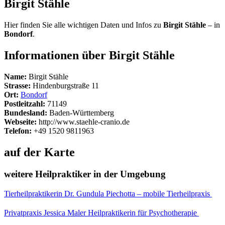
Birgit Stähle
Hier finden Sie alle wichtigen Daten und Infos zu
Birgit Stähle
– in
Bondorf
.
Informationen über Birgit Stähle
Name:
Birgit Stähle
Strasse:
Hindenburgstraße 11
Ort:
Bondorf
Postleitzahl:
71149
Bundesland:
Baden-Württemberg
Webseite:
http://www.staehle-cranio.de
Telefon:
+49 1520 9811963
auf der Karte
weitere Heilpraktiker in der Umgebung
Tierheilpraktikerin Dr. Gundula Piechotta – mobile Tierheilpraxis
Privatpraxis Jessica Maler Heilpraktikerin für Psychotherapie