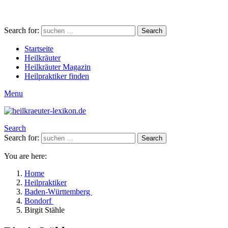
Search for:
Search
Startseite
Heilkräuter
Heilkräuter Magazin
Heilpraktiker finden
Menu
Search
Search for:
Search
You are here:
Home
Heilpraktiker
Baden-Württemberg
Bondorf
Birgit Stähle