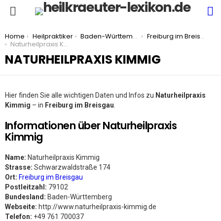
S
Menu
You are here:
Home
Heilpraktiker
Baden-Württemberg
Freiburg im Breisgau
Naturheilpraxis Kimmig
NATURHEILPRAXIS KIMMIG
Hier finden Sie alle wichtigen Daten und Infos zu
Naturheilpraxis
Kimmig
– in
Freiburg im Breisgau
.
Informationen über Naturheilpraxis
Kimmig
Name:
Naturheilpraxis Kimmig
Strasse:
Schwarzwaldstraße 174
Ort:
Freiburg im Breisgau
Postleitzahl:
79102
Bundesland:
Baden-Württemberg
Webseite:
http://www.naturheilpraxis-kimmig.de
Telefon:
+49 761 700037