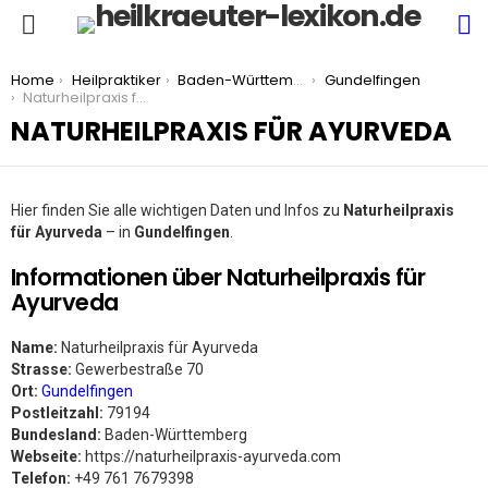
S
Menu
You are here:
Home
Heilpraktiker
Baden-Württemberg
Gundelfingen
Naturheilpraxis für Ayurveda
NATURHEILPRAXIS FÜR AYURVEDA
Hier finden Sie alle wichtigen Daten und Infos zu
Naturheilpraxis
für Ayurveda
– in
Gundelfingen
.
Informationen über Naturheilpraxis für
Ayurveda
Name:
Naturheilpraxis für Ayurveda
Strasse:
Gewerbestraße 70
Ort:
Gundelfingen
Postleitzahl:
79194
Bundesland:
Baden-Württemberg
Webseite:
https://naturheilpraxis-ayurveda.com
Telefon:
+49 761 7679398