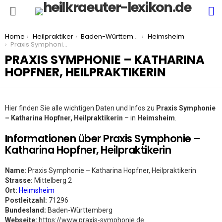
S
Menu
You are here:
Home
Heilpraktiker
Baden-Württemberg
Heimsheim
Praxis Symphonie – Katharina Hopfner, Heilpraktikerin
PRAXIS SYMPHONIE – KATHARINA
HOPFNER, HEILPRAKTIKERIN
Hier finden Sie alle wichtigen Daten und Infos zu
Praxis Symphonie
– Katharina Hopfner, Heilpraktikerin
– in
Heimsheim
.
Informationen über Praxis Symphonie –
Katharina Hopfner, Heilpraktikerin
Name:
Praxis Symphonie – Katharina Hopfner, Heilpraktikerin
Strasse:
Mittelberg 2
Ort:
Heimsheim
Postleitzahl:
71296
Bundesland:
Baden-Württemberg
Webseite:
https://www.praxis-symphonie.de