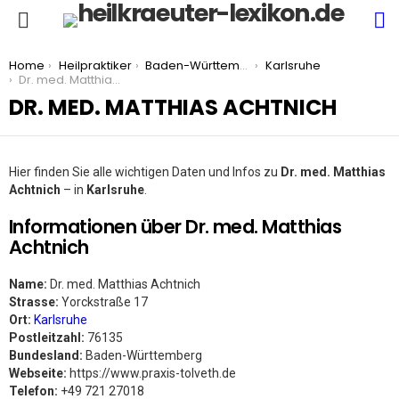
S
Menu
You are here:
Home
Heilpraktiker
Baden-Württemberg
Karlsruhe
Dr. med. Matthias Achtnich
DR. MED. MATTHIAS ACHTNICH
Hier finden Sie alle wichtigen Daten und Infos zu
Dr. med. Matthias
Achtnich
– in
Karlsruhe
.
Informationen über Dr. med. Matthias
Achtnich
Name:
Dr. med. Matthias Achtnich
Strasse:
Yorckstraße 17
Ort:
Karlsruhe
Postleitzahl:
76135
Bundesland:
Baden-Württemberg
Webseite:
https://www.praxis-tolveth.de
Telefon:
+49 721 27018