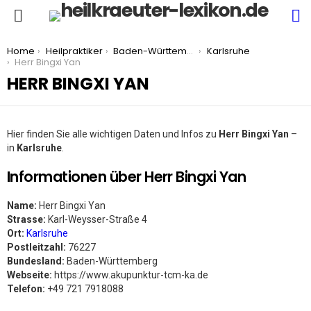
S
Menu
You are here:
Home
Heilpraktiker
Baden-Württemberg
Karlsruhe
Herr Bingxi Yan
HERR BINGXI YAN
Hier finden Sie alle wichtigen Daten und Infos zu
Herr Bingxi Yan
–
in
Karlsruhe
.
Informationen über Herr Bingxi Yan
Name:
Herr Bingxi Yan
Strasse:
Karl-Weysser-Straße 4
Ort:
Karlsruhe
Postleitzahl:
76227
Bundesland:
Baden-Württemberg
Webseite:
https://www.akupunktur-tcm-ka.de
Telefon:
+49 721 7918088