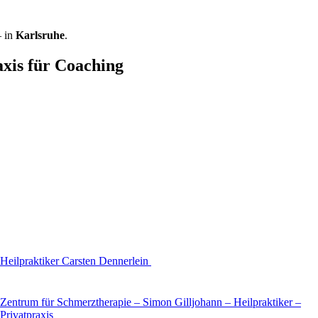
 in
Karlsruhe
.
axis für Coaching
Heilpraktiker Carsten Dennerlein
Zentrum für Schmerztherapie – Simon Gilljohann – Heilpraktiker –
Privatpraxis