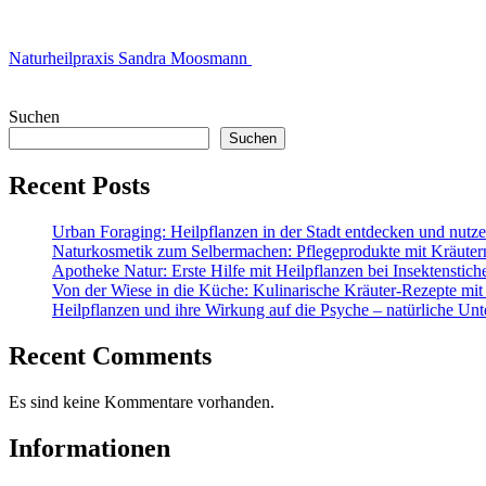
Naturheilpraxis Sandra Moosmann
Suchen
Suchen
Recent Posts
Urban Foraging: Heilpflanzen in der Stadt entdecken und nutz
Naturkosmetik zum Selbermachen: Pflegeprodukte mit Kräuter
Apotheke Natur: Erste Hilfe mit Heilpflanzen bei Insektenstic
Von der Wiese in die Küche: Kulinarische Kräuter-Rezepte mit
Heilpflanzen und ihre Wirkung auf die Psyche – natürliche Unt
Recent Comments
Es sind keine Kommentare vorhanden.
Informationen