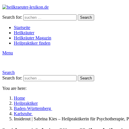
Search for:
Search
Startseite
Heilkräuter
Heilkräuter Magazin
Heilpraktiker finden
Menu
Search
Search for:
Search
You are here:
Home
Heilpraktiker
Baden-Württemberg
Karlsruhe
Insideout | Sabrina Kies – Heilpraktikerin für Psychotherapie,