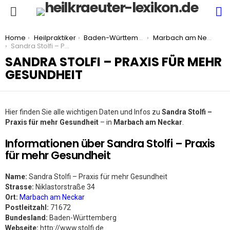
S
Menu
You are here:
Home
Heilpraktiker
Baden-Württemberg
Marbach am Neckar
Sandra Stolfi – Praxis für mehr Gesundheit
SANDRA STOLFI – PRAXIS FÜR MEHR
GESUNDHEIT
Hier finden Sie alle wichtigen Daten und Infos zu
Sandra Stolfi –
Praxis für mehr Gesundheit
– in
Marbach am Neckar
.
Informationen über Sandra Stolfi – Praxis
für mehr Gesundheit
Name:
Sandra Stolfi – Praxis für mehr Gesundheit
Strasse:
Niklastorstraße 34
Ort:
Marbach am Neckar
Postleitzahl:
71672
Bundesland:
Baden-Württemberg
Webseite:
http://www.stolfi.de