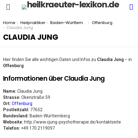
S
Menu
You are here:
Home
Heilpraktiker
Baden-Württemberg
Offenburg
Claudia Jung
CLAUDIA JUNG
Hier finden Sie alle wichtigen Daten und Infos zu
Claudia Jung
– in
Offenburg
.
Informationen über Claudia Jung
Name:
Claudia Jung
Strasse:
Okenstraße 59
Ort:
Offenburg
Postleitzahl:
77652
Bundesland:
Baden-Württemberg
Webseite:
http://www.cjung-psychotherapie.de/kontaktseite
Telefon:
+49 170 2119097