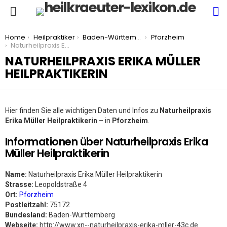
S
Menu
You are here:
Home
Heilpraktiker
Baden-Württemberg
Pforzheim
Naturheilpraxis Erika Müller Heilpraktikerin
NATURHEILPRAXIS ERIKA MÜLLER
HEILPRAKTIKERIN
Hier finden Sie alle wichtigen Daten und Infos zu
Naturheilpraxis
Erika Müller Heilpraktikerin
– in
Pforzheim
.
Informationen über Naturheilpraxis Erika
Müller Heilpraktikerin
Name:
Naturheilpraxis Erika Müller Heilpraktikerin
Strasse:
Leopoldstraße 4
Ort:
Pforzheim
Postleitzahl:
75172
Bundesland:
Baden-Württemberg
Webseite:
http://www.xn--naturheilpraxis-erika-mller-43c.de