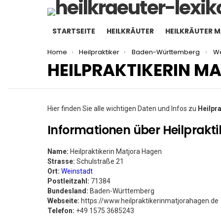
STARTSEITE
HEILKRÄUTER
HEILKRÄUTER 
You are here:
Home
Heilpraktiker
Baden-Württemberg
We
HEILPRAKTIKERIN M
Hier finden Sie alle wichtigen Daten und Infos zu
Heilpr
Informationen über Heilprakt
Name:
Heilpraktikerin Matjora Hagen
Strasse:
Schulstraße 21
Ort:
Weinstadt
Postleitzahl:
71384
Bundesland:
Baden-Württemberg
Webseite:
https://www.heilpraktikerinmatjorahagen.de
Telefon:
+49 1575 3685243