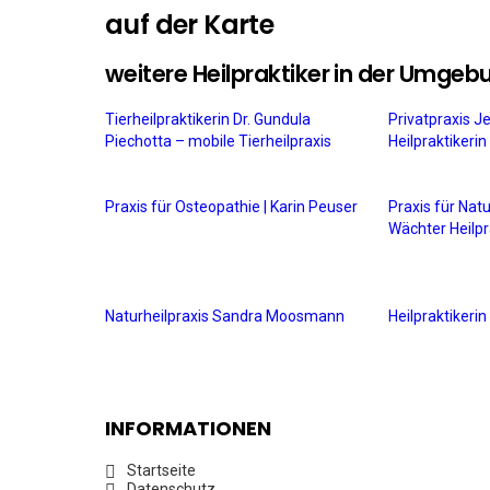
auf der Karte
weitere Heilpraktiker in der Umgeb
Tierheilpraktikerin Dr. Gundula
Privatpraxis J
Piechotta – mobile Tierheilpraxis
Heilpraktikeri
Praxis für Osteopathie | Karin Peuser
Praxis für Nat
Wächter Heilpr
Naturheilpraxis Sandra Moosmann
Heilpraktiker
INFORMATIONEN
Startseite
Datenschutz