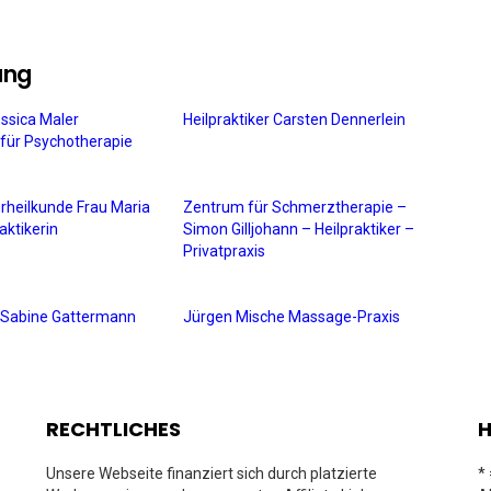
ung
essica Maler
Heilpraktiker Carsten Dennerlein
n für Psychotherapie
urheilkunde Frau Maria
Zentrum für Schmerztherapie –
aktikerin
Simon Gilljohann – Heilpraktiker –
Privatpraxis
in Sabine Gattermann
Jürgen Mische Massage-Praxis
RECHTLICHES
H
Unsere Webseite finanziert sich durch platzierte
*