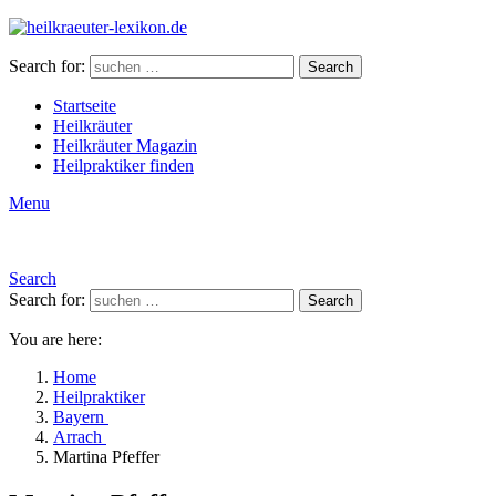
Search for:
Search
Startseite
Heilkräuter
Heilkräuter Magazin
Heilpraktiker finden
Menu
Search
Search for:
Search
You are here:
Home
Heilpraktiker
Bayern
Arrach
Martina Pfeffer