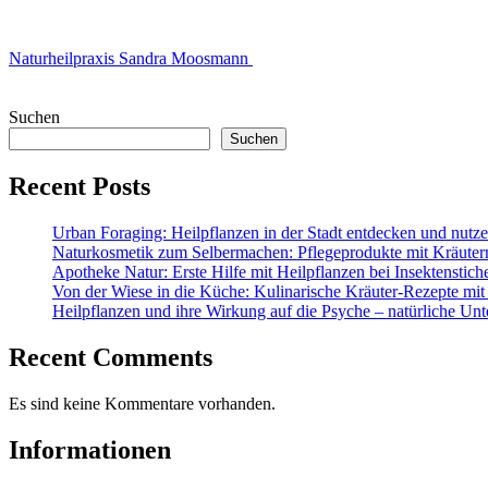
Naturheilpraxis Sandra Moosmann
Suchen
Suchen
Recent Posts
Urban Foraging: Heilpflanzen in der Stadt entdecken und nutz
Naturkosmetik zum Selbermachen: Pflegeprodukte mit Kräuter
Apotheke Natur: Erste Hilfe mit Heilpflanzen bei Insektenstic
Von der Wiese in die Küche: Kulinarische Kräuter-Rezepte mit
Heilpflanzen und ihre Wirkung auf die Psyche – natürliche Unt
Recent Comments
Es sind keine Kommentare vorhanden.
Informationen