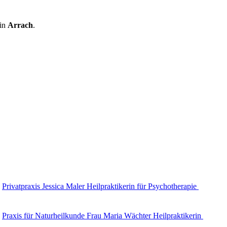
in
Arrach
.
Privatpraxis Jessica Maler Heilpraktikerin für Psychotherapie
Praxis für Naturheilkunde Frau Maria Wächter Heilpraktikerin