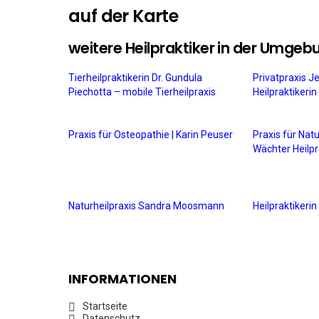
auf der Karte
weitere Heilpraktiker in der Umgeb
Tierheilpraktikerin Dr. Gundula
Privatpraxis J
Piechotta – mobile Tierheilpraxis
Heilpraktikeri
Praxis für Osteopathie | Karin Peuser
Praxis für Nat
Wächter Heilpr
Naturheilpraxis Sandra Moosmann
Heilpraktiker
INFORMATIONEN
Startseite
Datenschutz