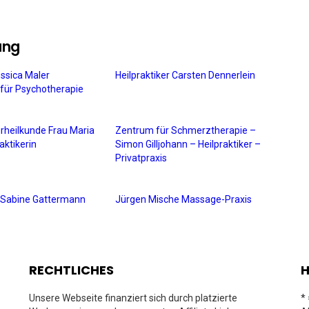
ung
essica Maler
Heilpraktiker Carsten Dennerlein
n für Psychotherapie
urheilkunde Frau Maria
Zentrum für Schmerztherapie –
aktikerin
Simon Gilljohann – Heilpraktiker –
Privatpraxis
in Sabine Gattermann
Jürgen Mische Massage-Praxis
RECHTLICHES
H
Unsere Webseite finanziert sich durch platzierte
*