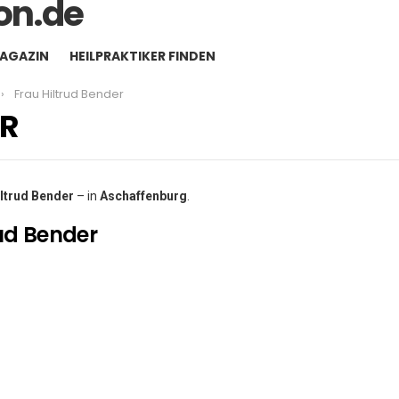
MAGAZIN
HEILPRAKTIKER FINDEN
Frau Hiltrud Bender
ER
iltrud Bender
– in
Aschaffenburg
.
ud Bender