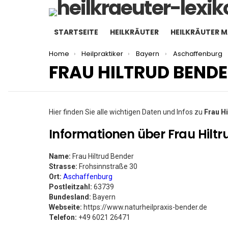
STARTSEITE
HEILKRÄUTER
HEILKRÄUTER 
You are here:
Home
Heilpraktiker
Bayern
Aschaffenburg
FRAU HILTRUD BEND
Hier finden Sie alle wichtigen Daten und Infos zu
Frau H
Informationen über Frau Hiltr
Name:
Frau Hiltrud Bender
Strasse:
Frohsinnstraße 30
Ort:
Aschaffenburg
Postleitzahl:
63739
Bundesland:
Bayern
Webseite:
https://www.naturheilpraxis-bender.de
Telefon:
+49 6021 26471