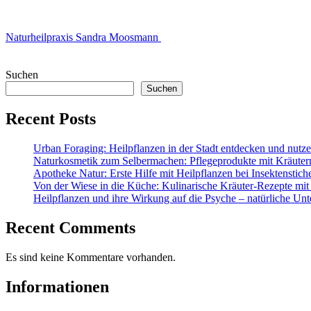
Naturheilpraxis Sandra Moosmann
Suchen
Suchen
Recent Posts
Urban Foraging: Heilpflanzen in der Stadt entdecken und nutz
Naturkosmetik zum Selbermachen: Pflegeprodukte mit Kräuter
Apotheke Natur: Erste Hilfe mit Heilpflanzen bei Insektenstic
Von der Wiese in die Küche: Kulinarische Kräuter-Rezepte mit
Heilpflanzen und ihre Wirkung auf die Psyche – natürliche Unt
Recent Comments
Es sind keine Kommentare vorhanden.
Informationen