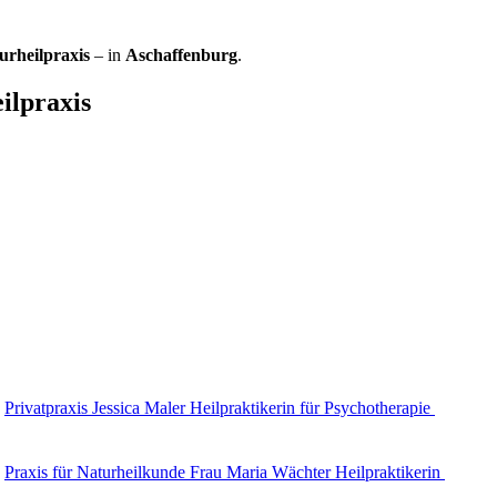
urheilpraxis
– in
Aschaffenburg
.
ilpraxis
Privatpraxis Jessica Maler Heilpraktikerin für Psychotherapie
Praxis für Naturheilkunde Frau Maria Wächter Heilpraktikerin