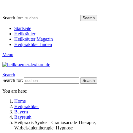
Search for:
Search
Startseite
Heilkräuter
Heilkräuter Magazin
Heilpraktiker finden
Menu
Search
Search for:
Search
You are here:
Home
Heilpraktiker
Bayern
Bayreuth
Heilpraxis Synke – Craniosacrale Therapie,
Wirbelsäulentherapie, Hypnose