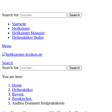
Search for:
Search
Startseite
Heilkräuter
Heilkräuter Magazin
Heilpraktiker finden
Menu
Search
Search for:
Search
You are here:
Home
Heilpraktiker
Bayern
Bergkirchen
Andrea Dommert Heilpraktikerin