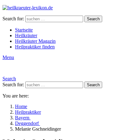
Search for:
Search
Startseite
Heilkräuter
Heilkräuter Magazin
Heilpraktiker finden
Menu
Search
Search for:
Search
You are here:
Home
Heilpraktiker
Bayern
Deggendorf
Melanie Gschneidinger