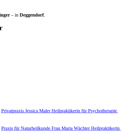
inger
– in
Deggendorf
.
r
Privatpraxis Jessica Maler Heilpraktikerin für Psychotherapie
Praxis für Naturheilkunde Frau Maria Wächter Heilpraktikerin