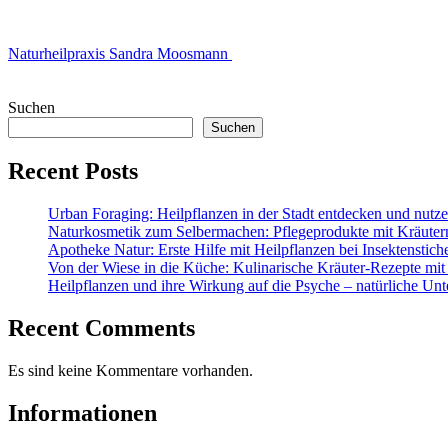
Naturheilpraxis Sandra Moosmann
Suchen
Suchen
Recent Posts
Urban Foraging: Heilpflanzen in der Stadt entdecken und nutz
Naturkosmetik zum Selbermachen: Pflegeprodukte mit Kräuter
Apotheke Natur: Erste Hilfe mit Heilpflanzen bei Insektenstic
Von der Wiese in die Küche: Kulinarische Kräuter-Rezepte mit
Heilpflanzen und ihre Wirkung auf die Psyche – natürliche Unt
Recent Comments
Es sind keine Kommentare vorhanden.
Informationen