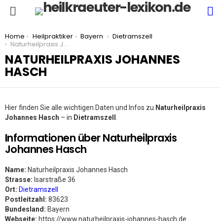
S
Menu
You are here:
Home
Heilpraktiker
Bayern
Dietramszell
Naturheilpraxis Johannes Hasch
NATURHEILPRAXIS JOHANNES
HASCH
Hier finden Sie alle wichtigen Daten und Infos zu
Naturheilpraxis
Johannes Hasch
– in
Dietramszell
.
Informationen über Naturheilpraxis
Johannes Hasch
Name:
Naturheilpraxis Johannes Hasch
Strasse:
Isarstraße 36
Ort:
Dietramszell
Postleitzahl:
83623
Bundesland:
Bayern
Webseite:
https://www.naturheilpraxis-johannes-hasch.de