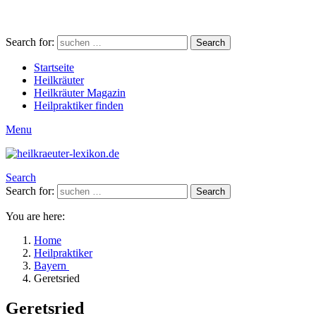
Search for:
Search
Startseite
Heilkräuter
Heilkräuter Magazin
Heilpraktiker finden
Menu
Search
Search for:
Search
You are here:
Home
Heilpraktiker
Bayern
Geretsried
Geretsried