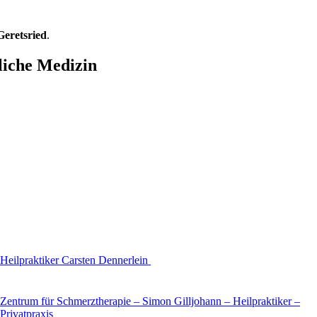
Geretsried
.
liche Medizin
Heilpraktiker Carsten Dennerlein
Zentrum für Schmerztherapie – Simon Gilljohann – Heilpraktiker –
Privatpraxis