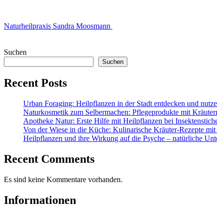
Naturheilpraxis Sandra Moosmann
Suchen
Suchen
Recent Posts
Urban Foraging: Heilpflanzen in der Stadt entdecken und nutz
Naturkosmetik zum Selbermachen: Pflegeprodukte mit Kräuter
Apotheke Natur: Erste Hilfe mit Heilpflanzen bei Insektenstic
Von der Wiese in die Küche: Kulinarische Kräuter-Rezepte mit
Heilpflanzen und ihre Wirkung auf die Psyche – natürliche Unt
Recent Comments
Es sind keine Kommentare vorhanden.
Informationen