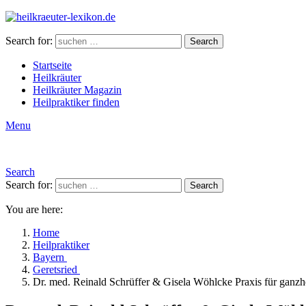
Search for:
Search
Startseite
Heilkräuter
Heilkräuter Magazin
Heilpraktiker finden
Menu
Search
Search for:
Search
You are here:
Home
Heilpraktiker
Bayern
Geretsried
Dr. med. Reinald Schrüffer & Gisela Wöhlcke Praxis für ganzh