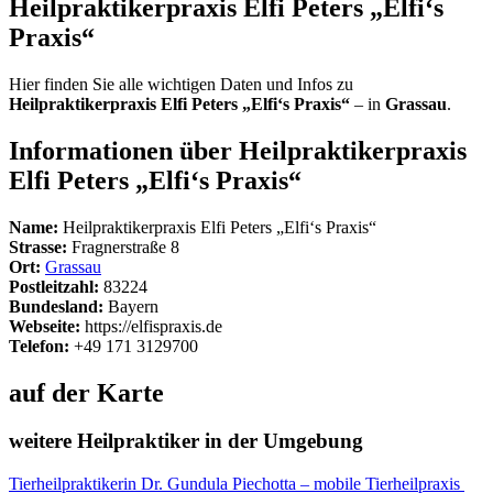
Heilpraktikerpraxis Elfi Peters „Elfi‘s
Praxis“
Hier finden Sie alle wichtigen Daten und Infos zu
Heilpraktikerpraxis Elfi Peters „Elfi‘s Praxis“
– in
Grassau
.
Informationen über Heilpraktikerpraxis
Elfi Peters „Elfi‘s Praxis“
Name:
Heilpraktikerpraxis Elfi Peters „Elfi‘s Praxis“
Strasse:
Fragnerstraße 8
Ort:
Grassau
Postleitzahl:
83224
Bundesland:
Bayern
Webseite:
https://elfispraxis.de
Telefon:
+49 171 3129700
auf der Karte
weitere Heilpraktiker in der Umgebung
Tierheilpraktikerin Dr. Gundula Piechotta – mobile Tierheilpraxis