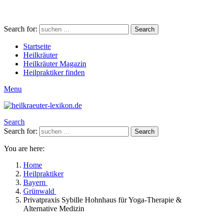
Search for:
Search
Startseite
Heilkräuter
Heilkräuter Magazin
Heilpraktiker finden
Menu
Search
Search for:
Search
You are here:
Home
Heilpraktiker
Bayern
Grünwald
Privatpraxis Sybille Hohnhaus für Yoga-Therapie &
Alternative Medizin