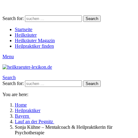
Search for:
Search
Startseite
Heilkräuter
Heilkräuter Magazin
Heilpraktiker finden
Menu
Search
Search for:
Search
You are here:
Home
Heilpraktiker
Bayern
Lauf an der Pegnitz
Sonja Kühne – Mentalcoach & Heilpraktikerin für
Psychotherapie