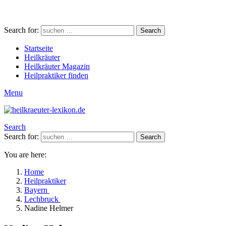
Search for:
Search
Startseite
Heilkräuter
Heilkräuter Magazin
Heilpraktiker finden
Menu
Search
Search for:
Search
You are here:
Home
Heilpraktiker
Bayern
Lechbruck
Nadine Helmer