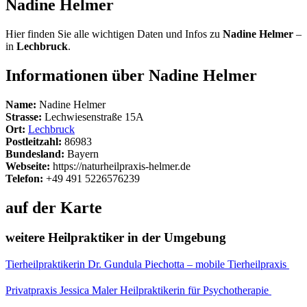
Nadine Helmer
Hier finden Sie alle wichtigen Daten und Infos zu
Nadine Helmer
–
in
Lechbruck
.
Informationen über Nadine Helmer
Name:
Nadine Helmer
Strasse:
Lechwiesenstraße 15A
Ort:
Lechbruck
Postleitzahl:
86983
Bundesland:
Bayern
Webseite:
https://naturheilpraxis-helmer.de
Telefon:
+49 491 5226576239
auf der Karte
weitere Heilpraktiker in der Umgebung
Tierheilpraktikerin Dr. Gundula Piechotta – mobile Tierheilpraxis
Privatpraxis Jessica Maler Heilpraktikerin für Psychotherapie