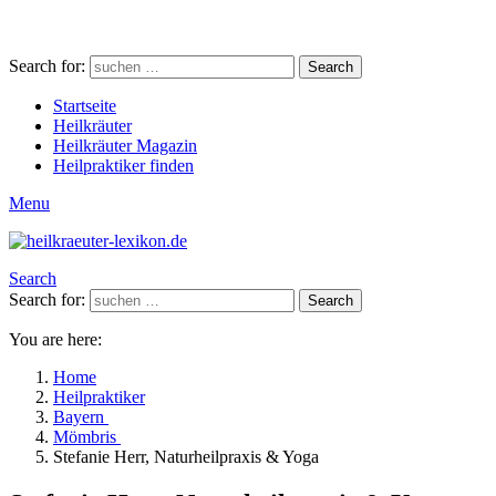
Search for:
Search
Startseite
Heilkräuter
Heilkräuter Magazin
Heilpraktiker finden
Menu
Search
Search for:
Search
You are here:
Home
Heilpraktiker
Bayern
Mömbris
Stefanie Herr, Naturheilpraxis & Yoga