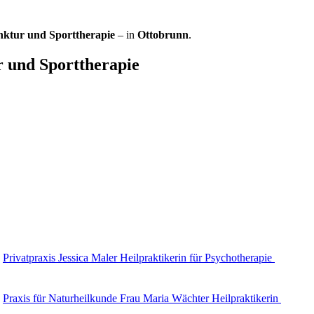
nktur und Sporttherapie
– in
Ottobrunn
.
r und Sporttherapie
Privatpraxis Jessica Maler Heilpraktikerin für Psychotherapie
Praxis für Naturheilkunde Frau Maria Wächter Heilpraktikerin