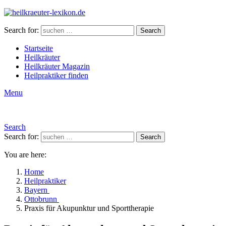
Search for:
Search
Startseite
Heilkräuter
Heilkräuter Magazin
Heilpraktiker finden
Menu
Search
Search for:
Search
You are here:
Home
Heilpraktiker
Bayern
Ottobrunn
Praxis für Akupunktur und Sporttherapie