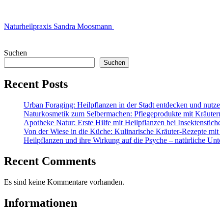
Naturheilpraxis Sandra Moosmann
Suchen
Suchen
Recent Posts
Urban Foraging: Heilpflanzen in der Stadt entdecken und nutz
Naturkosmetik zum Selbermachen: Pflegeprodukte mit Kräuter
Apotheke Natur: Erste Hilfe mit Heilpflanzen bei Insektenstic
Von der Wiese in die Küche: Kulinarische Kräuter-Rezepte mit
Heilpflanzen und ihre Wirkung auf die Psyche – natürliche Unt
Recent Comments
Es sind keine Kommentare vorhanden.
Informationen