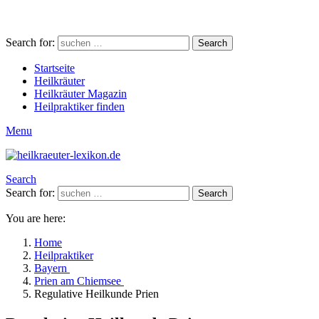
Search for:
Search
Startseite
Heilkräuter
Heilkräuter Magazin
Heilpraktiker finden
Menu
Search
Search for:
Search
You are here:
Home
Heilpraktiker
Bayern
Prien am Chiemsee
Regulative Heilkunde Prien