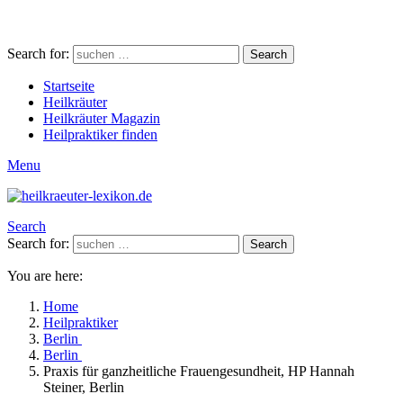
Search for:
Search
Startseite
Heilkräuter
Heilkräuter Magazin
Heilpraktiker finden
Menu
Search
Search for:
Search
You are here:
Home
Heilpraktiker
Berlin
Berlin
Praxis für ganzheitliche Frauengesundheit, HP Hannah
Steiner, Berlin