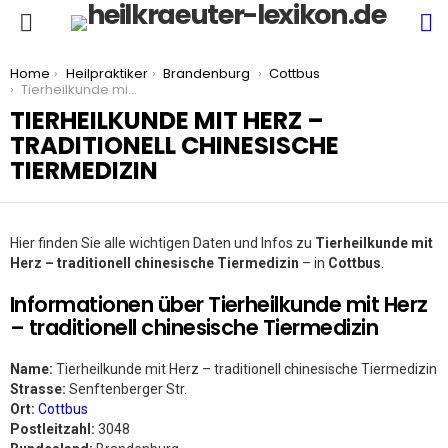
S
Menu
You are here:
Home
Heilpraktiker
Brandenburg
Cottbus
Tierheilkunde mit Herz – traditionell chinesische Tiermedizin
TIERHEILKUNDE MIT HERZ –
TRADITIONELL CHINESISCHE
TIERMEDIZIN
Hier finden Sie alle wichtigen Daten und Infos zu
Tierheilkunde mit
Herz – traditionell chinesische Tiermedizin
– in
Cottbus
.
Informationen über Tierheilkunde mit Herz
– traditionell chinesische Tiermedizin
Name:
Tierheilkunde mit Herz – traditionell chinesische Tiermedizin
Strasse:
Senftenberger Str.
Ort:
Cottbus
Postleitzahl:
3048