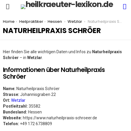
S
Menu
You are here:
Home
Heilpraktiker
Hessen
Wetzlar
Naturheilpraxis Schröer
NATURHEILPRAXIS SCHRÖER
Hier finden Sie alle wichtigen Daten und Infos zu
Naturheilpraxis
Schröer
– in
Wetzlar
.
Informationen über Naturheilpraxis
Schröer
Name:
Naturheilpraxis Schröer
Strasse:
Johannisgraben 22
Ort:
Wetzlar
Postleitzahl:
35582
Bundesland:
Hessen
Webseite:
https://www.naturheilpraxis-schroeer.de
Telefon:
+49 172 6738809