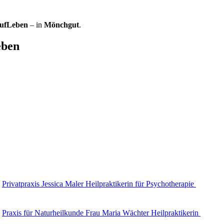
AufLeben
– in
Mönchgut
.
eben
Privatpraxis Jessica Maler Heilpraktikerin für Psychotherapie
Praxis für Naturheilkunde Frau Maria Wächter Heilpraktikerin