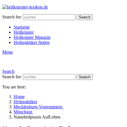
Search for:
Search
Startseite
Heilkräuter
Heilkräuter Magazin
Heilpraktiker finden
Menu
Search
Search for:
Search
You are here:
Home
Heilpraktiker
Mecklenburg-Vorpommern
Mönchgut
Naturheilpraxis AufLeben