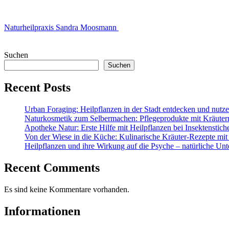
Naturheilpraxis Sandra Moosmann
Suchen
Suchen
Recent Posts
Urban Foraging: Heilpflanzen in der Stadt entdecken und nutz
Naturkosmetik zum Selbermachen: Pflegeprodukte mit Kräuter
Apotheke Natur: Erste Hilfe mit Heilpflanzen bei Insektenstic
Von der Wiese in die Küche: Kulinarische Kräuter-Rezepte mit
Heilpflanzen und ihre Wirkung auf die Psyche – natürliche Unt
Recent Comments
Es sind keine Kommentare vorhanden.
Informationen