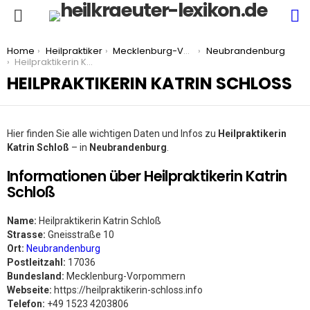
S
Menu
You are here:
Home
Heilpraktiker
Mecklenburg-Vorpommern
Neubrandenburg
Heilpraktikerin Katrin Schloß
HEILPRAKTIKERIN KATRIN SCHLOSS
Hier finden Sie alle wichtigen Daten und Infos zu
Heilpraktikerin
Katrin Schloß
– in
Neubrandenburg
.
Informationen über Heilpraktikerin Katrin
Schloß
Name:
Heilpraktikerin Katrin Schloß
Strasse:
Gneisstraße 10
Ort:
Neubrandenburg
Postleitzahl:
17036
Bundesland:
Mecklenburg-Vorpommern
Webseite:
https://heilpraktikerin-schloss.info
Telefon:
+49 1523 4203806