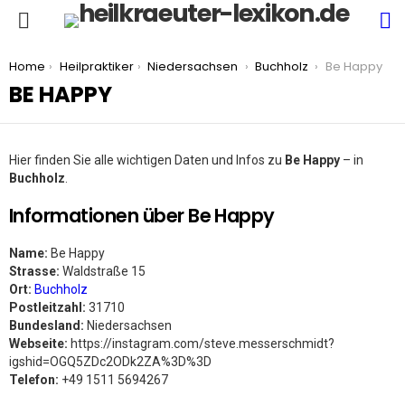
S
Menu
You are here:
Home
Heilpraktiker
Niedersachsen
Buchholz
Be Happy
BE HAPPY
Hier finden Sie alle wichtigen Daten und Infos zu
Be Happy
– in
Buchholz
.
Informationen über Be Happy
Name:
Be Happy
Strasse:
Waldstraße 15
Ort:
Buchholz
Postleitzahl:
31710
Bundesland:
Niedersachsen
Webseite:
https://instagram.com/steve.messerschmidt?
igshid=OGQ5ZDc2ODk2ZA%3D%3D
Telefon:
+49 1511 5694267