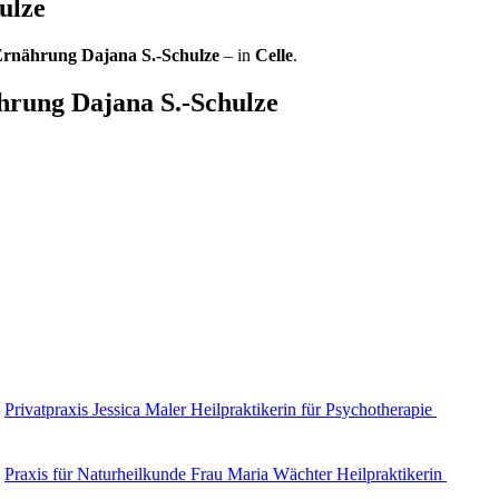
hulze
rnährung Dajana S.-Schulze
– in
Celle
.
hrung Dajana S.-Schulze
Privatpraxis Jessica Maler Heilpraktikerin für Psychotherapie
Praxis für Naturheilkunde Frau Maria Wächter Heilpraktikerin