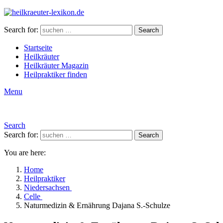
Search for:
Search
Startseite
Heilkräuter
Heilkräuter Magazin
Heilpraktiker finden
Menu
Search
Search for:
Search
You are here:
Home
Heilpraktiker
Niedersachsen
Celle
Naturmedizin & Ernährung Dajana S.-Schulze