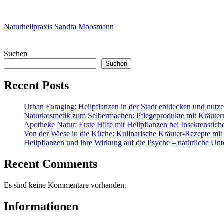
Naturheilpraxis Sandra Moosmann
Suchen
Suchen
Recent Posts
Urban Foraging: Heilpflanzen in der Stadt entdecken und nutz
Naturkosmetik zum Selbermachen: Pflegeprodukte mit Kräuter
Apotheke Natur: Erste Hilfe mit Heilpflanzen bei Insektenstic
Von der Wiese in die Küche: Kulinarische Kräuter-Rezepte mit
Heilpflanzen und ihre Wirkung auf die Psyche – natürliche Unt
Recent Comments
Es sind keine Kommentare vorhanden.
Informationen