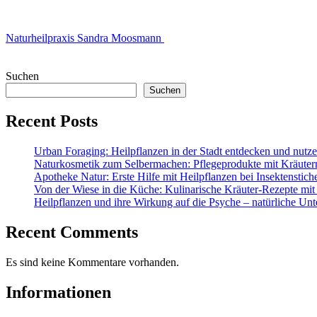
Naturheilpraxis Sandra Moosmann
Suchen
Suchen
Recent Posts
Urban Foraging: Heilpflanzen in der Stadt entdecken und nutz
Naturkosmetik zum Selbermachen: Pflegeprodukte mit Kräuter
Apotheke Natur: Erste Hilfe mit Heilpflanzen bei Insektenstic
Von der Wiese in die Küche: Kulinarische Kräuter-Rezepte mit
Heilpflanzen und ihre Wirkung auf die Psyche – natürliche Unt
Recent Comments
Es sind keine Kommentare vorhanden.
Informationen