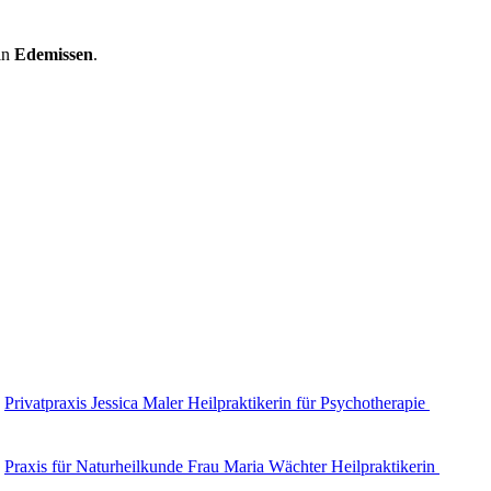
in
Edemissen
.
Privatpraxis Jessica Maler Heilpraktikerin für Psychotherapie
Praxis für Naturheilkunde Frau Maria Wächter Heilpraktikerin