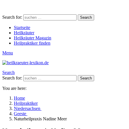
Search for:
Search
Startseite
Heilkräuter
Heilkräuter Magazin
Heilpraktiker finden
Menu
Search
Search for:
Search
You are here:
Home
Heilpraktiker
Niedersachsen
Geeste
Naturheilpraxis Nadine Meer