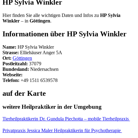
HP Sylvia Winkler
Hier finden Sie alle wichtigen Daten und Infos zu
HP Sylvia
Winkler
– in
Göttingen
.
Informationen über HP Sylvia Winkler
Name:
HP Sylvia Winkler
Strasse:
Elliehäuser Anger 5A
Ort:
Göttingen
Postleitzahl:
37079
Bundesland:
Niedersachsen
Webseite:
Telefon:
+49 1511 6539578
auf der Karte
weitere Heilpraktiker in der Umgebung
Tierheilpraktikerin Dr. Gundula Piechotta – mobile Tierheilpraxis
Privatpraxis Jessica Maler Heilpraktikerin für Psychotherapie