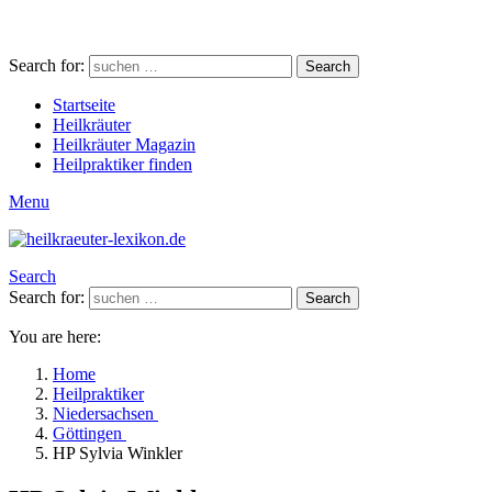
Search for:
Search
Startseite
Heilkräuter
Heilkräuter Magazin
Heilpraktiker finden
Menu
Search
Search for:
Search
You are here:
Home
Heilpraktiker
Niedersachsen
Göttingen
HP Sylvia Winkler