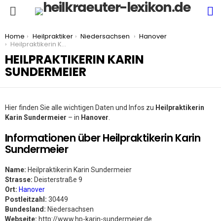
S
Menu
You are here:
Home
Heilpraktiker
Niedersachsen
Hanover
Heilpraktikerin Karin Sundermeier
HEILPRAKTIKERIN KARIN
SUNDERMEIER
Hier finden Sie alle wichtigen Daten und Infos zu
Heilpraktikerin
Karin Sundermeier
– in
Hanover
.
Informationen über Heilpraktikerin Karin
Sundermeier
Name:
Heilpraktikerin Karin Sundermeier
Strasse:
Deisterstraße 9
Ort:
Hanover
Postleitzahl:
30449
Bundesland:
Niedersachsen
Webseite:
http://www.hp-karin-sundermeier.de