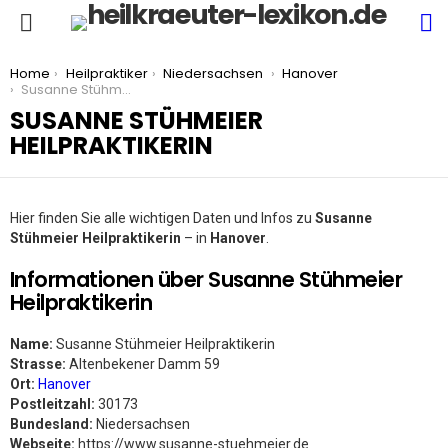
S
Menu
You are here:
Home
Heilpraktiker
Niedersachsen
Hanover
Susanne Stühmeier Heilpraktikerin
SUSANNE STÜHMEIER
HEILPRAKTIKERIN
Hier finden Sie alle wichtigen Daten und Infos zu
Susanne
Stühmeier Heilpraktikerin
– in
Hanover
.
Informationen über Susanne Stühmeier
Heilpraktikerin
Name:
Susanne Stühmeier Heilpraktikerin
Strasse:
Altenbekener Damm 59
Ort:
Hanover
Postleitzahl:
30173
Bundesland:
Niedersachsen
Webseite:
https://www.susanne-stuehmeier.de