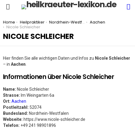
S
Menu
You are here:
Home
Heilpraktiker
Nordrhein-Westfalen
Aachen
Nicole Schleicher
NICOLE SCHLEICHER
Hier finden Sie alle wichtigen Daten und Infos zu
Nicole Schleicher
– in
Aachen
.
Informationen über Nicole Schleicher
Name:
Nicole Schleicher
Strasse:
Im Weingarten 6a
Ort:
Aachen
Postleitzahl:
52074
Bundesland:
Nordrhein-Westfalen
Webseite:
https://www.nicole-schleicher.de
Telefon:
+49 241 98901896