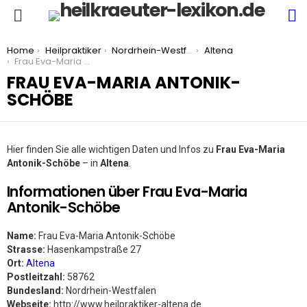
S
Menu
You are here:
Home
Heilpraktiker
Nordrhein-Westfalen
Altena
Frau Eva-Maria Antonik-Schöbe
FRAU EVA-MARIA ANTONIK-
SCHÖBE
Hier finden Sie alle wichtigen Daten und Infos zu
Frau Eva-Maria
Antonik-Schöbe
– in
Altena
.
Informationen über Frau Eva-Maria
Antonik-Schöbe
Name:
Frau Eva-Maria Antonik-Schöbe
Strasse:
Hasenkampstraße 27
Ort:
Altena
Postleitzahl:
58762
Bundesland:
Nordrhein-Westfalen
Webseite:
http://www.heilpraktiker-altena.de