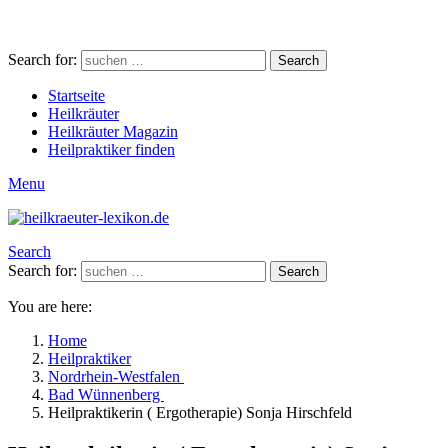
Search for:
Search
Startseite
Heilkräuter
Heilkräuter Magazin
Heilpraktiker finden
Menu
Search
Search for:
Search
You are here:
Home
Heilpraktiker
Nordrhein-Westfalen
Bad Wünnenberg
Heilpraktikerin ( Ergotherapie) Sonja Hirschfeld